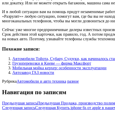
или докатку. Или не можете открыть багажник, машина сама не
И в любой ситуации вам на помощь придут незаменимые работн
«Разрулят»» любую ситуацию, помогут вам, где бы вы не находи
многоканальных телефонов, чтобы вы могли дозвониться до ни
Сейчас уже многие предприимчивые дилеры известных произво
Срок действия этой карточки, как правило, год. А потом продл
на новых авто. Поэтому, узнавайте телефоны службы техпомощи
Похожие записи:
Автомобили Тойота, Субару, Судзуки, как начиналось ст
Грузоперевозки в Киеве — фирма Максфорт
Мобильная мойка керхер: особенности эксплуатации
Автозавод ГАЗ новости
Рубрика
Автомобили и авто техника
разное
Навигация по записям
Предыдущая запись
Предыдущая
Продажа, производство полим
Следующая запись
Следующая
Купить iphone 6s от apple в наше