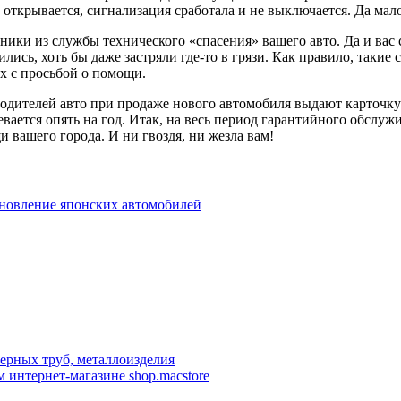
 открывается, сигнализация сработала и не выключается. Да мал
ики из службы технического «спасения» вашего авто. Да и вас 
лись, хоть бы даже застряли где-то в грязи. Как правило, таки
х с просьбой о помощи.
дителей авто при продаже нового автомобиля выдают карточку 
евается опять на год. Итак, на весь период гарантийного обслу
 вашего города. И ни гвоздя, ни жезла вам!
ановление японских автомобилей
ерных труб, металлоизделия
м интернет-магазине shop.macstore