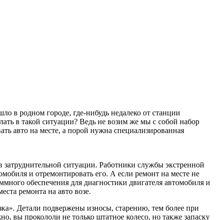
шло в родном городе, где-нибудь недалеко от станции
елать в такой ситуации? Ведь не возим же мы с собой набор
ать авто на месте, а порой нужна специализированная
м в затруднительной ситуации. Работники службы экстренной
обиля и отремонтировать его. А если ремонт на месте не
ммного обеспечения для диагностики двигателя автомобиля и
еста ремонта на авто возе.
зка». Детали подвержены износы, старению, тем более при
о, вы прокололи не только штатное колесо, но также запаску