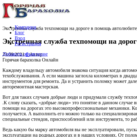
Компании
Экстренная служба техпомощи на дороге в помощь автолюбит
Блог
Вход
Экстренная служба техпомощи на доро
Регистрация
Добавить объявление
23.09.2021
0
Автор
Горячая барахолка Онлайн
Каждому владельцу автомобиля знакома ситуация когда автомоби
техобслуживания. А если машина заглохла километрах в двадцати
инструментов для ремонта. Да и устранить поломку может дале
авторемонтная мастерская.
Вот для таких случаев добрые люди и придумали службу техпо
.К слову сказать, «добрые люди» это понятие в данном случае 
помощи на дорогах это высокопрофессиональные механики. Кот
получается. А выполнить его можно только на специализирова
специальные стендов, приспособлений или инструмента, то раб
Ведь какую бы марку автомобиля вы не эксплуатировали, пуск
эксплуатации на родных дорогах и в наших условиях. От полом