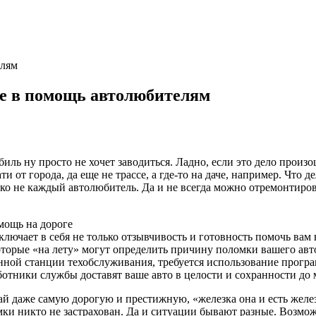
елям
ге в помощь автолюбителям
ль ну просто не хочет заводиться. Ладно, если это дело произо
 от города, да еще не трассе, а где-то на даче, например. Что д
ко не каждый автолюбитель. Да и не всегда можно отремонтиров
мощь на дороге
включает в себя не только отзывчивость и готовность помочь ва
орые «на лету» могут определить причину поломки вашего автом
нной станции техобслуживания, требуется использование програ
отники службы доставят ваше авто в целости и сохранности до м
ай даже самую дорогую и престижную, «железка она и есть желе
ки никто не застрахован. Да и ситуации бывают разные. Возможн