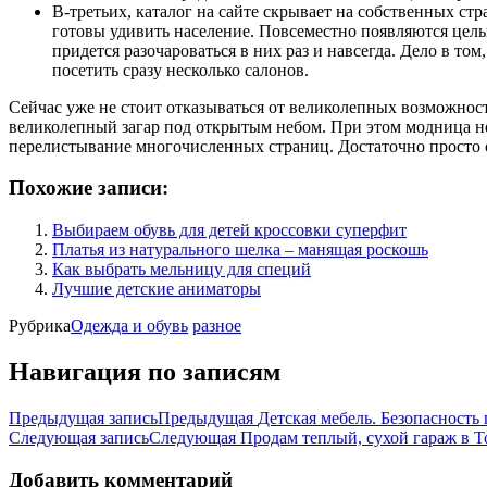
В-третьих, каталог на сайте скрывает на собственных с
готовы удивить население. Повсеместно появляются цел
придется разочароваться в них раз и навсегда. Дело в т
посетить сразу несколько салонов.
Сейчас уже не стоит отказываться от великолепных возможност
великолепный загар под открытым небом. При этом модница не 
перелистывание многочисленных страниц. Достаточно просто с
Похожие записи:
Выбираем обувь для детей кроссовки суперфит
Платья из натурального шелка – манящая роскошь
Как выбрать мельницу для специй
Лучшие детские аниматоры
Рубрика
Одежда и обувь
разное
Навигация по записям
Предыдущая запись
Предыдущая
Детская мебель. Безопасность
Следующая запись
Следующая
Продам теплый, сухой гараж в Т
Добавить комментарий