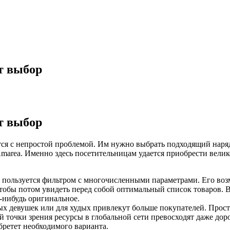
т выбор
т выбор
тся с непростой проблемой. Им нужно выбрать подходящий наря
marea. Именно здесь посетительницам удается приобрести вели
пользуется фильтром с многочисленными параметрами. Его возм
обы потом увидеть перед собой оптимальный список товаров. В н
-нибудь оригинальное.
ых девушек или для худых привлекут больше покупателей. Прост
й точки зрения ресурсы в глобальной сети превосходят даже доро
обретет необходимого варианта.