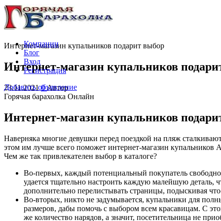
Компании
Интернет-магазин купальников подарит выбор
Блог
Вход
Интернет-магазин купальников подари
Регистрация
Добавить объявление
23.11.2021
0
Автор
Горячая барахолка Онлайн
Интернет-магазин купальников подари
Наверняка многие девушки перед поездкой на пляж сталкиваю
этом им лучше всего поможет интернет-магазин купальников A
Чем же так привлекателен выбор в каталоге?
Во-первых, каждый потенциальный покупатель свободно 
удается тщательно настроить каждую малейшую деталь, чт
дополнительно перелистывать страницы, подыскивая что
Во-вторых, никто не задумывается, купальники для полн
размеров, дабы помочь с выбором всем красавицам. С это
же количество нарядов, а значит, посетительница не при