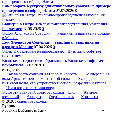
Как выбрать кукурузу для стабильного урожая на примере
проверенного гибрида Элита
27.07.2026
0
Баннеры в Истре. Рекламно-производственная компания
Рекламист
07.06.2026
0
Дом Хлопковой Совушки — машинная вышивка на
одежде в Москве
07.04.2026
0
Визитки которые не выбрасывают. Визитки с софт-тач
покрытием
14.02.2026
0
интересно
Как выбрать солярий для салона красоты
Минеральная
вода Архыз источник жизненной силы
Кулер для
питьевой воды, его устройство и основные функции кулера
Чай и кофе польза или вред
Блог
Каталог
компаний
Аккаунт
Опубликовать
Контакты
© 2026
Горячая барахолка
Рубрики
Рубрики