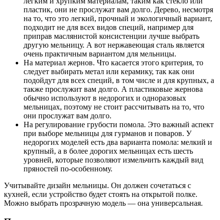
легким и хрупким материалам, таким как стекло или
пластик, они не прослужат вам долго. Дерево, несмотря
на то, что это легкий, прочный и экологичный вариант,
подходит не для всех видов специй, например для
приправ маслянистой консистенции лучше выбрать
другую мельницу. А вот нержавеющая сталь является
очень практичным вариантом для мельницы.
На материал жернов. Что касается этого критерия, то
следует выбирать метал или керамику, так как они
подойдут для всех специй, в том числе и для крупных, а
также прослужит вам долго. А пластиковые жернова
обычно используют в недорогих и одноразовых
мельницах, поэтому не стоит рассчитывать на то, что
они прослужат вам долго.
На регулирование грубости помола. Это важный аспект
при выборе мельницы для гурманов и поваров. У
недорогих моделей есть два варианта помола: мелкий и
крупный, а в более дорогих мельницах есть шесть
уровней, которые позволяют измельчить каждый вид
пряностей по-особенному.
Учитывайте дизайн мельницы. Он должен сочетаться с
кухней, если устройство будет стоять на открытой полке.
Можно выбрать прозрачную модель — она универсальная.