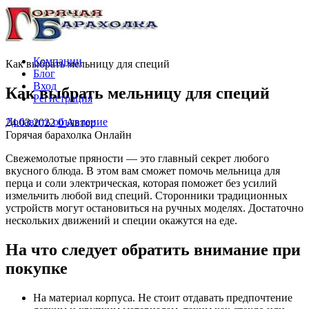
Компании
Как выбрать мельницу для специй
Блог
Вход
Как выбрать мельницу для специй
Регистрация
Добавить объявление
24.03.2022
0
Автор
Горячая барахолка Онлайн
Свежемолотые пряности — это главный секрет любого
вкусного блюда. В этом вам сможет помочь мельница для
перца и соли электрическая, которая поможет без усилий
измельчить любой вид специй. Сторонники традиционных
устройств могут остановиться на ручных моделях. Достаточно
нескольких движений и специи окажутся на еде.
На что следует обратить внимание при
покупке
На материал корпуса. Не стоит отдавать предпочтение